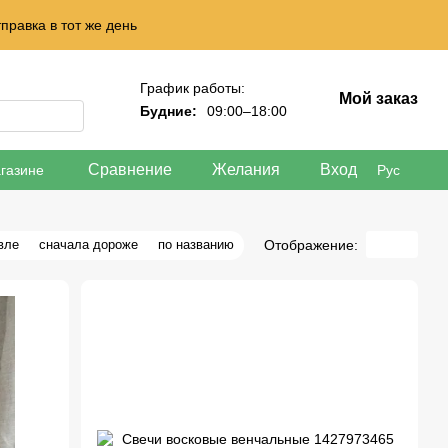
правка в тот же день
График работы:
Мой заказ
Будние:
09:00–18:00
Сравнение
Желания
Вход
газине
Рус
Отображение:
вле
сначала дороже
по названию