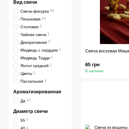
Вид свечи
40
Свеча-фигурка
14
Пеньковая
3
Столовая
1
Чайная свеча
3
Декоративная
1
Медведь с сердцем
Свеча восковая Мишк
1
Медведь Тедди
65 грн
1
Янгол средний
В наличии
1
Цветы
4
Пасхальная
Ароматизированная
12
Да
Диаметр свечи
5
55
1
40