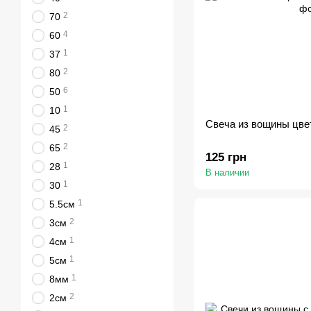
2
70
4
60
1
37
2
80
6
50
1
10
Свеча из вощины цве
2
45
2
65
125 грн
1
28
В наличии
1
30
1
5.5см
2
3см
1
4см
1
5см
1
8мм
2
2см