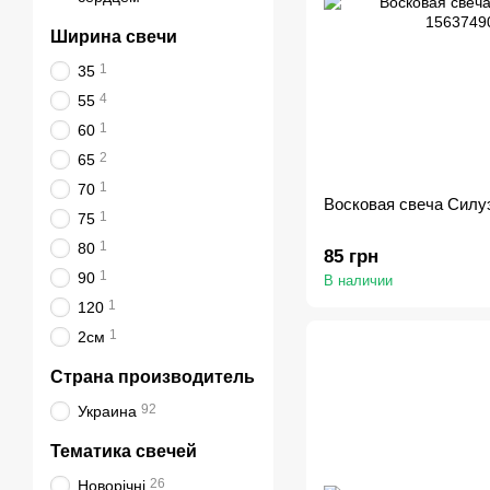
Ширина свечи
1
35
4
55
1
60
2
65
1
70
Восковая свеча Сил
1
75
1
80
85 грн
1
90
В наличии
1
120
1
2см
Страна производитель
92
Украина
Тематика свечей
26
Новорічні