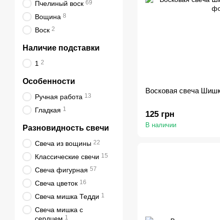
69
Пчелиный воск
8
Вощина
2
Воск
Наличие подставки
2
1
Особенности
Восковая свеча Шиш
13
Ручная работа
1
Гладкая
125 грн
В наличии
Разновидность свечи
22
Свеча из вощины
15
Классические свечи
57
Свеча фигурная
16
Свеча цветок
1
Свеча мишка Тедди
Свеча мишка с
1
сердцем