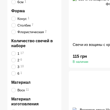
1
6см
Форма
1
Конус
7
Столбик
2
Флористическая
Количество свечей в
Свечи из вощины с к
наборе
17
1
115 грн
6
2
В наличии
10
3
1
6
Материал
11
Воск
Материал
изготовления