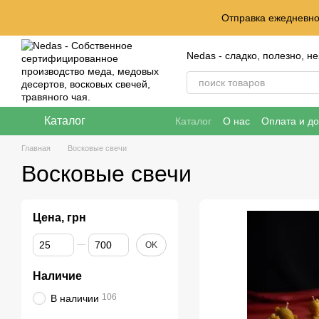
Перейти к основному контенту
Отправка ежедневно 
Nedas - сладко, полезно, 
Каталог
Каталог
О нас
Оплата и до
Главная
Восковые свечи
Восковые свечи
Цена, грн
От Цена, грн
До Цена, грн
OK
Наличие
106
В наличии