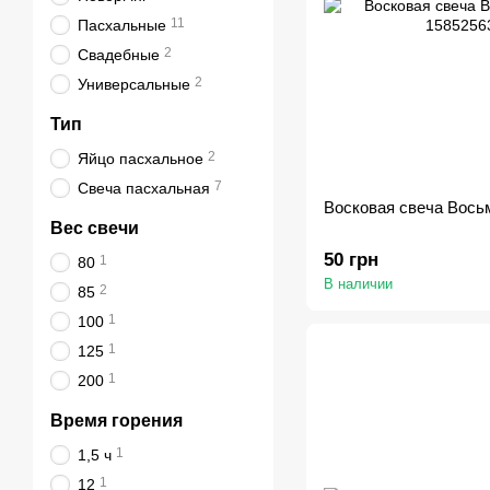
11
Пасхальные
2
Свадебные
2
Универсальные
Тип
2
Яйцо пасхальное
7
Свеча пасхальная
Восковая свеча Вось
Вес свечи
50 грн
1
80
В наличии
2
85
1
100
1
125
1
200
Время горения
1
1,5 ч
1
12