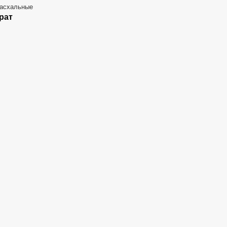
асхальные
рат