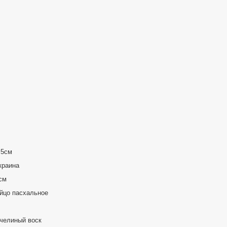
.5см
краина
см
йцо пасхальное
челиный воск