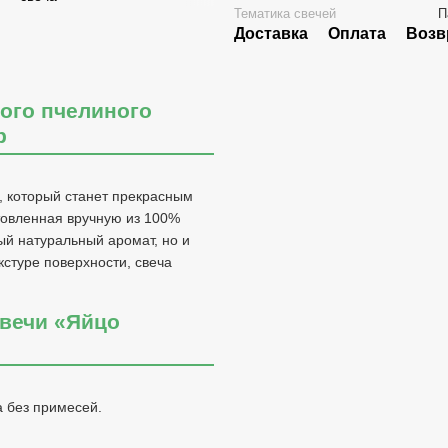
Тематика свечей
П
Доставка
Оплата
Возв
ого пчелиного
р
, который станет прекрасным
товленная вручную из 100%
ый натуральный аромат, но и
кстуре поверхности, свеча
вечи «Яйцо
а без примесей.