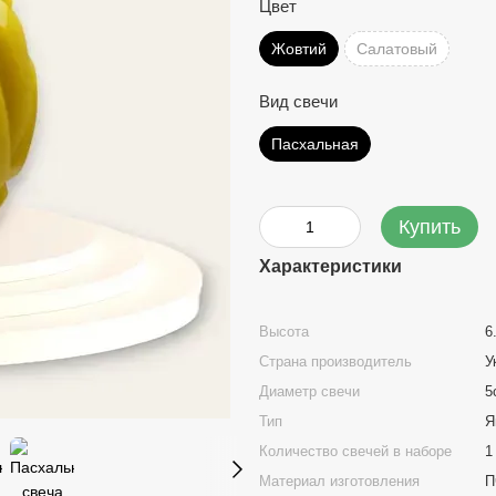
Цвет
Жовтий
Салатовый
Вид свечи
Пасхальная
Купить
Характеристики
Высота
6
Страна производитель
У
Диаметр свечи
5
Тип
Я
Количество свечей в наборе
1
Материал изготовления
П