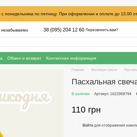
с понедельника по пятницу. При оформлении и оплате до 13.00 от
38 (095) 204 12 60
, незабываемо
Перезвонить вам?
ка
Обмен и возврат
Контактная информация
Главная
Восковые свечи
Пасхаль
Пасхальная свеча
В наличии
Артикул: 1622969794
110 грн
Войти
для отображения накопи
%