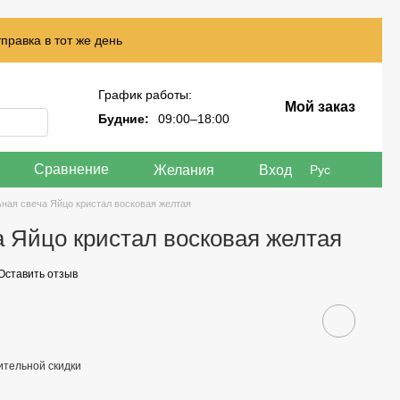
правка в тот же день
График работы:
Мой заказ
Будние:
09:00–18:00
Сравнение
Желания
Вход
Рус
ная свеча Яйцо кристал восковая желтая
 Яйцо кристал восковая желтая
Оставить отзыв
тельной скидки