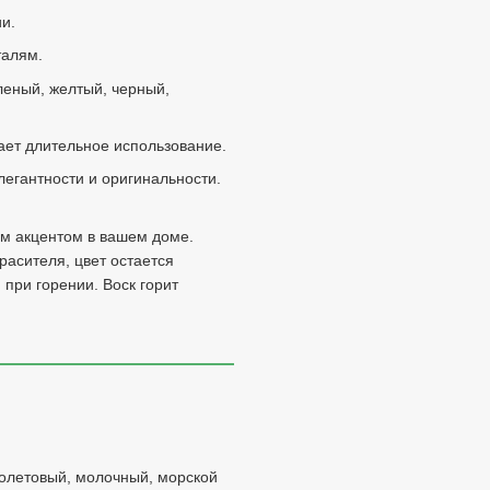
и.
талям.
леный, желтый, черный,
ает длительное использование.
легантности и оригинальности.
ым акцентом в вашем доме.
асителя, цвет остается
при горении. Воск горит
олетовый, молочный, морской