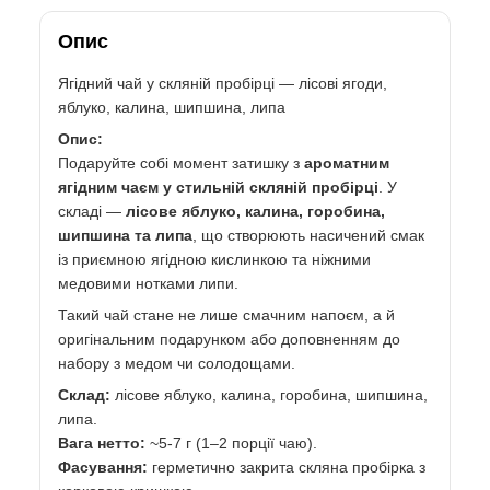
Опис
Ягідний чай у скляній пробірці — лісові ягоди,
яблуко, калина, шипшина, липа
Опис:
Подаруйте собі момент затишку з
ароматним
ягідним чаєм у стильній скляній пробірці
. У
складі —
лісове яблуко, калина, горобина,
шипшина та липа
, що створюють насичений смак
із приємною ягідною кислинкою та ніжними
медовими нотками липи.
Такий чай стане не лише смачним напоєм, а й
оригінальним подарунком або доповненням до
набору з медом чи солодощами.
Склад:
лісове яблуко, калина, горобина, шипшина,
липа.
Вага нетто:
~5-7 г (1–2 порції чаю).
Фасування:
герметично закрита скляна пробірка з