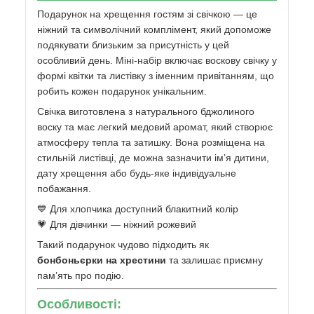
Подарунок на хрещення гостям зі свічкою — це
ніжний та символічний комплімент, який допоможе
подякувати близьким за присутність у цей
особливий день. Міні-набір включає воскову свічку у
формі квітки та листівку з іменним привітанням, що
робить кожен подарунок унікальним.
Свічка виготовлена з натурального бджолиного
воску та має легкий медовий аромат, який створює
атмосферу тепла та затишку. Вона розміщена на
стильній листівці, де можна зазначити ім’я дитини,
дату хрещення або будь-яке індивідуальне
побажання.
💙 Для хлопчика доступний блакитний колір
💗 Для дівчинки — ніжний рожевий
Такий подарунок чудово підходить як
бонбоньєрки на хрестини
та залишає приємну
пам’ять про подію.
Особливості: