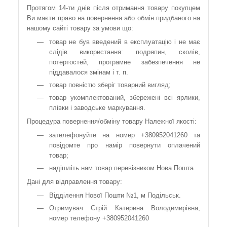
Протягом 14-ти днів після отримання товару покупцем
Ви маєте право на повернення або обмін придбаного на
нашому сайті товару за умови що:
товар не був введений в експлуатацію і не має
слідів використання: подряпин, сколів,
потертостей, програмне забезпечення не
піддавалося змінам і т. п.
товар повністю зберіг товарний вигляд;
товар укомплектований, збережені всі ярлики,
плівки і заводське маркування.
Процедура повернення/обміну товару Належної якості:
зателефонуйте на номер +380952041260 та
повідомте про намір повернути оплачений
товар;
надішліть нам товар перевізником Нова Пошта.
Дані для відправлення товару:
Відділення Нової Пошти №1, м Подільськ.
Отримувач Стрій Катерина Володимирівна,
номер телефону +380952041260