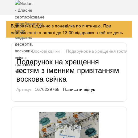
Відправка щоденно з понеділка по п'ятницю. При
оформленні та оплаті до 13.00 відправка в той же день
Воскові свічки
Подарунок на хрещення гостям з і
Подарунок на хрещення
гостям з іменним привітанням
воскова свічка
Артикул:
1676229765
Написати відгук