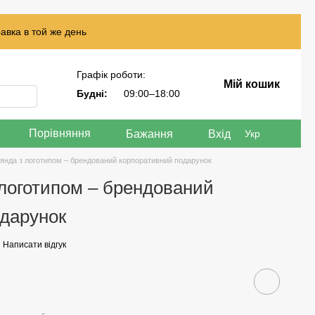
авка в той же день
Графік роботи:
Мій кошик
Будні:
09:00–18:00
Порівняння
Бажання
Вхід
Укр
оянда з логотипом – брендований корпоративний подарунок
 логотипом – брендований
одарунок
Написати відгук