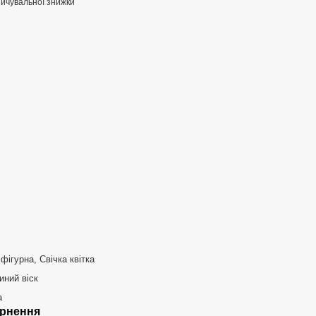
ичувальної знижки
 фігурна, Свічка квітка
ний віск
а
рнення