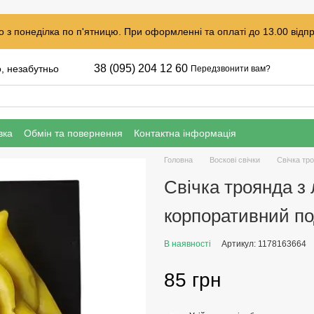
 з понеділка по п'ятницю. При оформленні та оплаті до 13.00 відпр
38 (095) 204 12 60
о, незабутньо
Передзвонити вам?
вка
Обмін та повернення
Контактна інформація
Головна
Воскові свічки
Свічка тр
Свічка троянда з
корпоративний п
В наявності
Артикул: 1178163664
85 грн