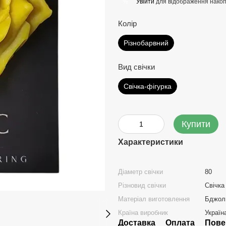
Увійти
для відображення накоп
%
Колір
Різнобарвний
Вид свічки
Свічка-фігурка
Купити
Характеристики
Діаметр свічки
80
Різновид свічки
Свічка
Матеріал виготовлення
Бджоли
Країна виробник
Україн
Доставка
Оплата
Пове