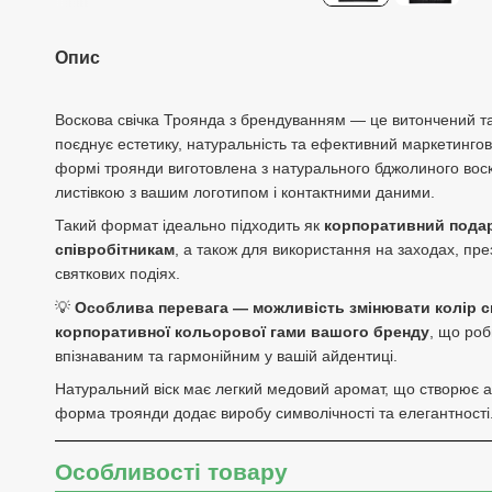
Опис
Воскова свічка Троянда з брендуванням — це витончений т
поєднує естетику, натуральність та ефективний маркетингови
формі троянди виготовлена з натурального бджолиного во
листівкою з вашим логотипом і контактними даними.
Такий формат ідеально підходить як
корпоративний подар
співробітникам
, а також для використання на заходах, пре
святкових подіях.
💡
Особлива перевага — можливість змінювати колір св
корпоративної кольорової гами вашого бренду
, що ро
впізнаваним та гармонійним у вашій айдентиці.
Натуральний віск має легкий медовий аромат, що створює а
форма троянди додає виробу символічності та елегантності
Особливості товару