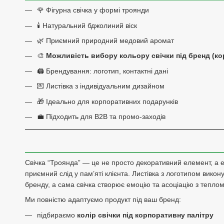
🌹 Фігурна свічка у формі троянди
🕯️ Натуральний бджолиний віск
🌿 Приємний природний медовий аромат
🎨
Можливість вибору кольору свічки під бренд (ко
🖨️ Брендування: логотип, контактні дані
💌 Листівка з індивідуальним дизайном
🎁 Ідеально для корпоративних подарунків
💼 Підходить для B2B та промо-заходів
Свічка “Троянда” — це не просто декоративний елемент, а 
приємний слід у пам’яті клієнта. Листівка з логотипом викон
бренду, а сама свічка створює емоцію та асоціацію з теплом
Ми повністю адаптуємо продукт під ваш бренд:
підбираємо
колір свічки під корпоративну палітру