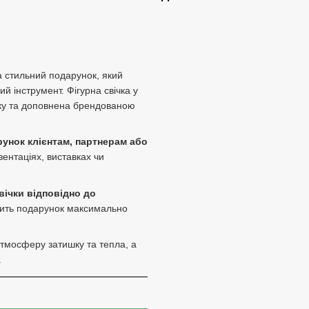
а стильний подарунок, який
й інструмент. Фігурна свічка у
ску та доповнена брендованою
унок клієнтам, партнерам або
зентаціях, виставках чи
ічки відповідно до
бить подарунок максимально
тмосферу затишку та тепла, а
.