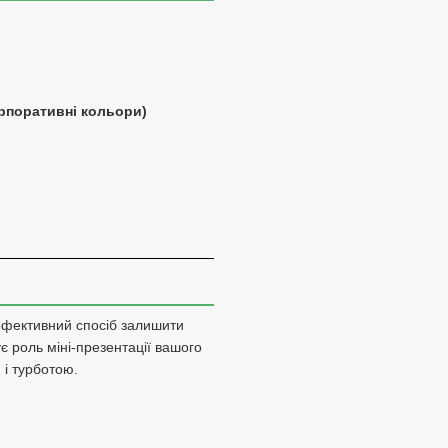
рпоративні кольори)
ефективний спосіб залишити
ує роль міні-презентації вашого
 і турботою.