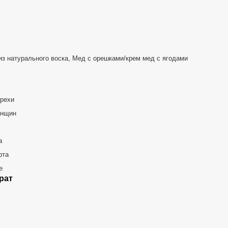
из натурального воска, Мед с орешками/крем мед с ягодами
рехи
енщин
а
рта
е
рат