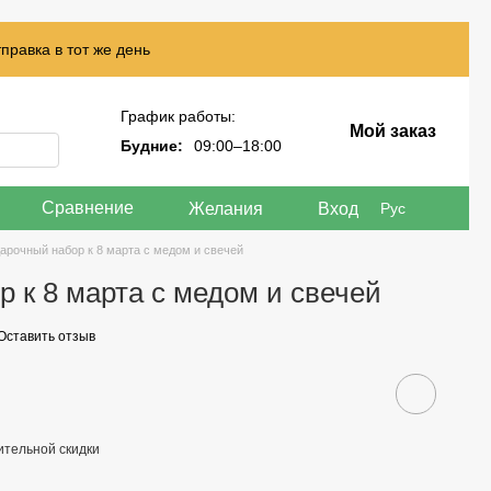
правка в тот же день
График работы:
Мой заказ
Будние:
09:00–18:00
Сравнение
Желания
Вход
Рус
арочный набор к 8 марта с медом и свечей
 к 8 марта с медом и свечей
Оставить отзыв
тельной скидки