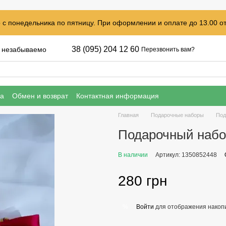
с понедельника по пятницу. При оформлении и оплате до 13.00 от
38 (095) 204 12 60
, незабываемо
Перезвонить вам?
ка
Обмен и возврат
Контактная информация
Главная
Подарочные наборы
Под
Подарочный набор
В наличии
Артикул: 1350852448
280 грн
Войти
для отображения накопи
%