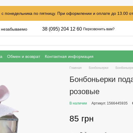
с понедельника по пятницу. При оформлении и оплате до 13.00 от
38 (095) 204 12 60
, незабываемо
Перезвонить вам?
ка
Обмен и возврат
Контактная информация
Главная
Бонбоньерки
Бонбоньерк
Бонбоньерки пода
розовые
В наличии
Артикул: 1566445935
85 грн