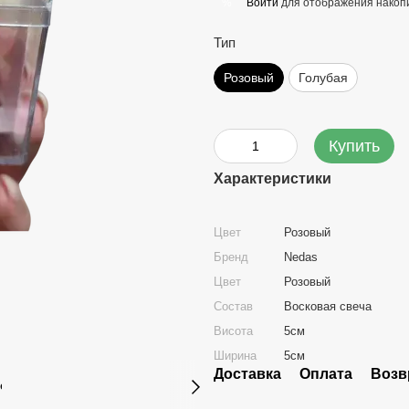
Войти
для отображения накопи
%
Тип
Розовый
Голубая
Купить
Характеристики
Цвет
Розовый
Бренд
Nedas
Цвет
Розовый
Состав
Восковая свеча
Висота
5см
Ширина
5см
Доставка
Оплата
Возв