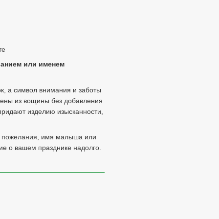
те
ланием или именем
ок, а символ внимания и заботы
влены из вощины без добавления
 придают изделию изысканности,
е пожелания, имя малыша или
ие о вашем празднике надолго.