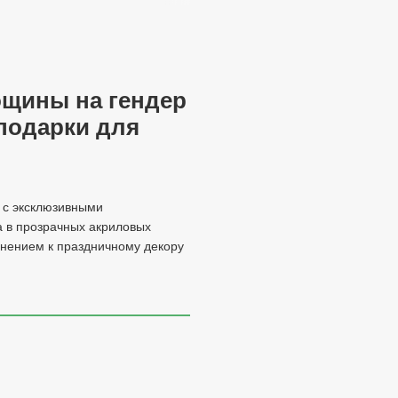
ощины на гендер
 подарки для
 с эксклюзивными
а в прозрачных акриловых
лнением к праздничному декору