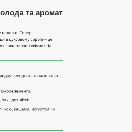
солода та аромат
є недовго. Тепер
ця в цукровому сиропі – це
ні властивості свіжих ягід.
родну солодкість та соковитість
а мікроелементи.
так і для дітей.
пічкою, кашами, йогуртом чи