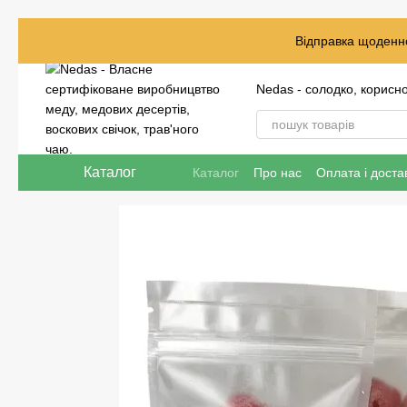
Перейти до основного контенту
Відправка щоденно
Nedas - солодко, корисн
Каталог
Каталог
Про нас
Оплата і доста
Відгуки про магазин