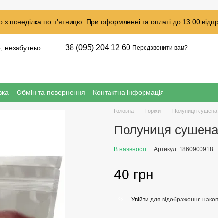
 з понеділка по п'ятницю. При оформленні та оплаті до 13.00 відпр
38 (095) 204 12 60
о, незабутньо
Передзвонити вам?
вка
Обмін та повернення
Контактна інформація
Головна
Горіхи
Полуниця сушена 
Полуниця сушена
В наявності
Артикул: 1860900918
40 грн
Увійти
для відображення накоп
%