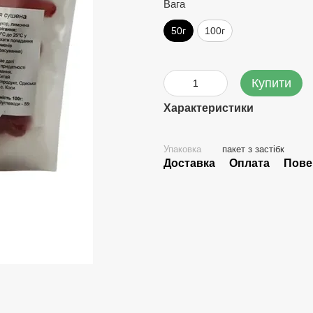
Вага
50г
100г
Купити
Характеристики
Упаковка
пакет з застібк
Доставка
Оплата
Пове