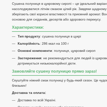
Сушена полуниця в цукровому сиропі – це ідеальний варіант
насолоджуватися літнім смаком цілий рік. Завдяки щадному
зберігають свої корисні властивості та приємний аромат. В
основою для сніданків, десертів або здорового перекусу.
Характеристики:
Тип продукту
: сушена полуниця в цукрі
Калорійність
: 286 ккал на 100 г
Основні компоненти
: полуниця, цукровий сироп
Застереження
: не рекомендується для людей із цукрови
дотримується низькокалорійної дієти.
Замовляйте сушену полуницю прямо зараз!
Скуштуйте ніжний смак полуниці у будь-який сезон. Це чудо
близьких!
Доставка та оплата:
Доставка по всій Україні.