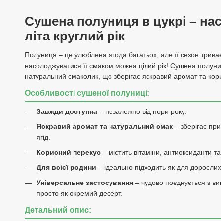
Сушена полуниця в цукрі – на
літа круглий рік
Полуниця – це улюблена ягода багатьох, але її сезон трива
насолоджуватися її смаком можна цілий рік! Сушена полуни
натуральний смаколик, що зберігає яскравий аромат та корис
Особливості сушеної полуниці:
Завжди доступна
– незалежно від пори року.
Яскравий аромат та натуральний смак
– зберігає при
ягід.
Корисний перекус
– містить вітаміни, антиоксиданти т
Для всієї родини
– ідеально підходить як для дорослих, 
Універсальне застосування
– чудово поєднується з ви
просто як окремий десерт.
Детальний опис: