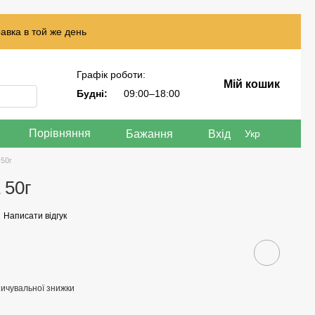
авка в той же день
Графік роботи:
Мій кошик
Будні:
09:00–18:00
Порівняння
Бажання
Вхід
Укр
50г
 50г
Написати відгук
ичувальної знижки