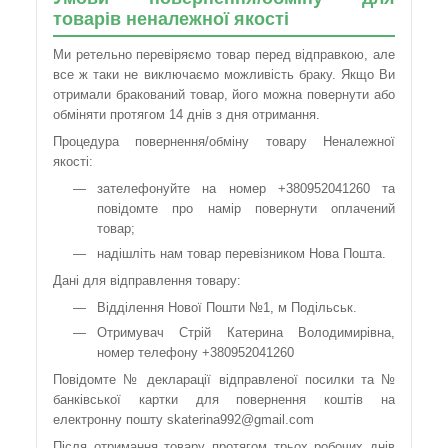
товарів неналежної якості
Ми ретельно перевіряємо товар перед відправкою, але
все ж таки не виключаємо можливість браку. Якщо Ви
отримали бракований товар, його можна повернути або
обміняти протягом 14 днів з дня отримання.
Процедура повернення/обміну товару Неналежної
якості:
зателефонуйте на номер +380952041260 та
повідомте про намір повернути оплачений
товар;
надішліть нам товар перевізником Нова Пошта.
Дані для відправлення товару:
Відділення Нової Пошти №1, м Подільськ.
Отримувач Стрій Катерина Володимирівна,
номер телефону +380952041260
Повідомте № декларації відправленої посилки та №
банківської картки для повернення коштів на
електронну пошту skaterina992@gmail.com
Після отримання товару протягом трьох робочих днів