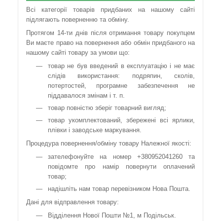
Всі категорії товарів придбаних на нашому сайті
підлягають поверненню та обміну.
Протягом 14-ти днів після отримання товару покупцем
Ви маєте право на повернення або обмін придбаного на
нашому сайті товару за умови що:
товар не був введений в експлуатацію і не має
слідів використання: подряпин, сколів,
потертостей, програмне забезпечення не
піддавалося змінам і т. п.
товар повністю зберіг товарний вигляд;
товар укомплектований, збережені всі ярлики,
плівки і заводське маркування.
Процедура повернення/обміну товару Належної якості:
зателефонуйте на номер +380952041260 та
повідомте про намір повернути оплачений
товар;
надішліть нам товар перевізником Нова Пошта.
Дані для відправлення товару:
Відділення Нової Пошти №1, м Подільськ.