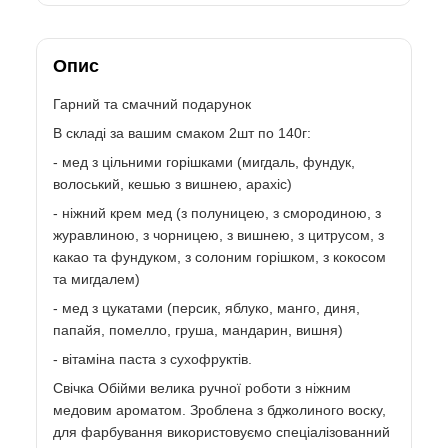
Опис
Гарний та смачний подарунок
В складі за вашим смаком 2шт по 140г:
- мед з цільними горішками (мигдаль, фундук,
волоський, кешью з вишнею, арахіс)
- ніжний крем мед (з полуницею, з смородиною, з
журавлиною, з чорницею, з вишнею, з цитрусом, з
какао та фундуком, з солоним горішком, з кокосом
та мигдалем)
- мед з цукатами (персик, яблуко, манго, диня,
папайя, помелло, груша, мандарин, вишня)
- вітаміна паста з сухофруктів.
Свічка Обійми велика ручної роботи з ніжним
медовим ароматом. Зроблена з бджолиного воску,
для фарбування використовуємо спеціалізованний