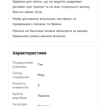
барвник для свічок, що не виділяє шкідливих
речовин при горіння та не має сторонього запаху.
Висота свічки 11см
Набір доповнено вітальною листівкою та
прикрашено стрічкою та біркою.
Написи на баночках можна змінювати за вашим
бажанням (навіть іменнні вітання)
Характеристики
Подарункова
Так
упаковка
Склад
Мед
подарунка
Кількість
3
елементів
Країна
Україна
виробник
Категорія
Загальні