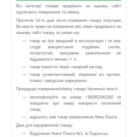
Всі категорії товарів придбаних на нашому сайті
підлягають поверненню та обміну.
Протягом 14-ти днів після отримання товару покупцем
Ви маєте право на повернення або обмін придбаного на
нашому сайті товару за умови що:
товар не був введений в експлуатацію і не має
слідів використання: подряпин, сколів,
потертостей, програмне забезпечення не
піддавалося змінам і т. п.
товар повністю зберіг товарний вигляд;
товар укомплектований, збережені всі ярлики,
плівки і заводське маркування.
Процедура повернення/обміну товару Належної якості:
зателефонуйте на номер +380952041260 та
повідомте про намір повернути оплачений
товар;
надішліть нам товар перевізником Нова Пошта.
Дані для відправлення товару:
Відділення Нової Пошти №1, м Подільськ.