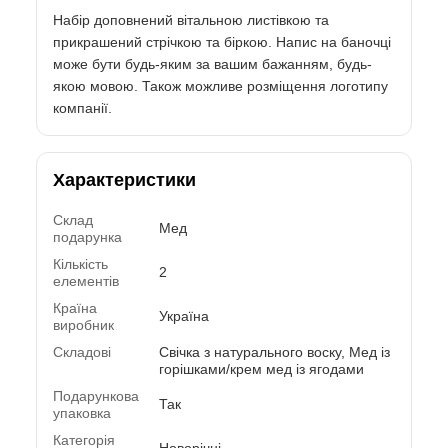
Набір доповнений вітальною листівкою та
прикрашений стрічкою та біркою. Напис на баночці
може бути будь-яким за вашим бажанням, будь-
якою мовою. Також можливе розміщення логотипу
компанії.
Характеристики
Склад
Мед
подарунка
Кількість
2
елементів
Країна
Україна
виробник
Складові
Свічка з натурального воску, Мед із
горішками/крем мед із ягодами
Подарункова
Так
упаковка
Категорія
Новорічні