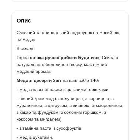
Опис
Смачний та оригінальний подарунок на Новий рік
чи Різдво
В складі:
Гарна
свічка ручної роботи
Будинчок
. Свічка з
натурального бджолиного воску, має ніжний
медовий аромат.
Медові десерти 2шт
на ваш вибір 140г
- мед із власної пасіки з цілісними горішками;
- ніжний крем мед (з полуницею, з чорницею, з
журавлиною, з цитрусом, з вишнею, зі смородиною,
з какао та фундуком, з солоним горішком, з
кокосом та мигдалем)
- вітамінна паста із сухофруктів
- мед із цукатами.