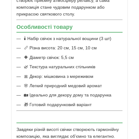
створює приємну атмосферу релаксу, а сама
композиція стане чудовим подарунком або
прикрасою святкового столу.
Особливості товару
🕯️ Набір свічок з натуральної вощини (3 шт)
📏 Різна висота: 20 см, 15 см, 10 см
🔶 Діаметр свічок: 5,5 см
🌿 Текстура натуральних стільників
🎀 Декор: мішковина з мереживом
🌸 Легкий природний медовий аромат
🏡 Ідеально для декору дому та подарунка
🎁 Готовий подарунковий варіант
Завдяки різній висоті свічки створюють гармонійну
композицію, яка виглядає об’ємно та елегантно.