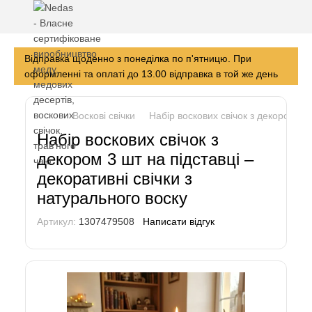
Відправка щоденно з понеділка по п'ятницю. При
оформленні та оплаті до 13.00 відправка в той же день
Воскові свічки
Набір воскових свічок з декором 3 ш
Набір воскових свічок з
декором 3 шт на підставці –
декоративні свічки з
натурального воску
Артикул:
1307479508
Написати відгук