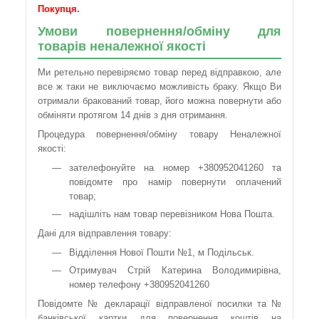
Покупця.
Умови повернення/обміну для
товарів неналежної якості
Ми ретельно перевіряємо товар перед відправкою, але
все ж таки не виключаємо можливість браку. Якщо Ви
отримали бракований товар, його можна повернути або
обміняти протягом 14 днів з дня отримання.
Процедура повернення/обміну товару Неналежної
якості:
зателефонуйте на номер +380952041260 та
повідомте про намір повернути оплачений
товар;
надішліть нам товар перевізником Нова Пошта.
Дані для відправлення товару:
Відділення Нової Пошти №1, м Подільськ.
Отримувач Стрій Катерина Володимирівна,
номер телефону +380952041260
Повідомте № декларації відправленої посилки та №
банківської картки для повернення коштів на