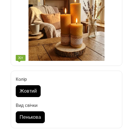
Хіт
Колір
Жовтий
Вид свічки
Пенькова