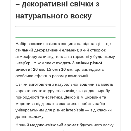
– декоративні свічки з
натурального воску
Набір воскових свічок з вощини на підставці — це
стильний декоративний елемент, який створює
атмосферу затишку, тепла та гармонії у будь-якому
інтер’єрі. У комплект входять
3 свічки різної
висоти: 20 см, 15 см і 10 см
, що виглядають
особливо ефектно разом у композиції.
Свічки виготовлені з натуральної вощини та мають
характерну текстуру стільників, яка додає виробу
природності та естетики. Декор із мішковини та
мережива підкреслює еко-стиль і робить набір
універсальним для різних інтер’єрів — від класики
до мінімалізму.
Ніжний медово-квітковий аромат бджолиного воску