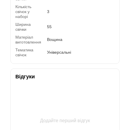
Кількість
свічок у
3
наборі
Ширина
55
свічки
Матеріал
Вощина
виготовлення
Тематика
Універсальні
свічок
Відгуки
Додайте перший відгук