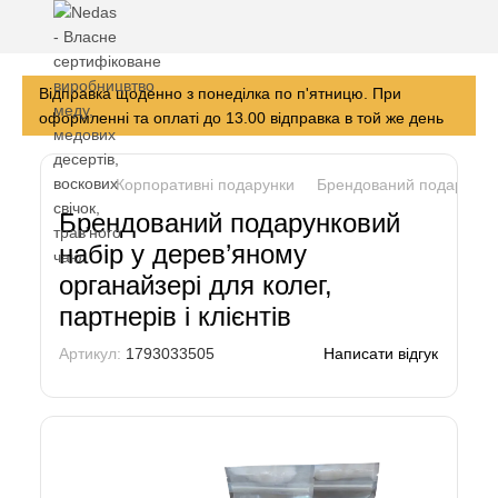
Відправка щоденно з понеділка по п'ятницю. При
оформленні та оплаті до 13.00 відправка в той же день
Корпоративні подарунки
Брендований подарункови
Брендований подарунковий
набір у дерев’яному
органайзері для колег,
партнерів і клієнтів
Артикул:
1793033505
Написати відгук