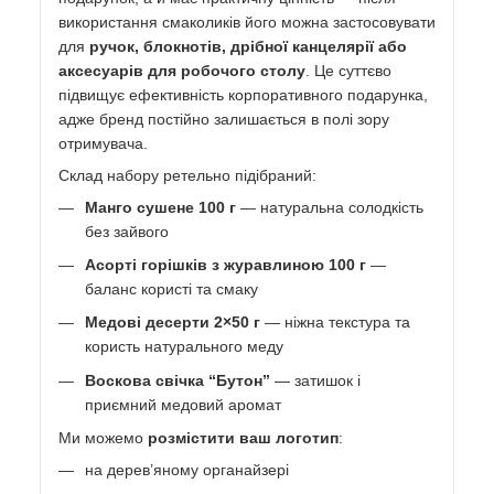
використання смаколиків його можна застосовувати
для
ручок, блокнотів, дрібної канцелярії або
аксесуарів для робочого столу
. Це суттєво
підвищує ефективність корпоративного подарунка,
адже бренд постійно залишається в полі зору
отримувача.
Склад набору ретельно підібраний:
Манго сушене 100 г
— натуральна солодкість
без зайвого
Асорті горішків з журавлиною 100 г
—
баланс користі та смаку
Медові десерти 2×50 г
— ніжна текстура та
користь натурального меду
Воскова свічка “Бутон”
— затишок і
приємний медовий аромат
Ми можемо
розмістити ваш логотип
:
на дерев’яному органайзері