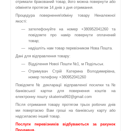
отримали бракований товар, його можна повернути або
обміняти протягом 14 днів з дня отримання.
Процедура повернення/обміну товару Неналежної
якості:
зателефонуйте на номер +380952041260 та
повідомте про намір повернути оплачений
товар;
надішліть нам товар перевізником Нова Пошта.
Дані для відправлення товару:
Відділення Нової Пошти №1, м Подільськ.
Отримувач Стрій Катерина Володимирівна,
номер телефону +380952041260
Повідомте № декларації відправленої посилки та №
банківської картки для повернення коштів на
електронну пошту skaterina992@gmail.com
Після отримання товару протягом трьох робочих днів
ми повертаємо Вам гроші на банківську карту або
надсилаємо інший товар.
Послуги перевізників відбуваються за рахунок
Продавця.