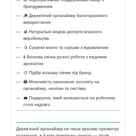
брендуванням
🪵 Дерев’яний органайзер багаторазового
використання
🍯 Натуральні медові десерти власного
виробництва
🥭 Сушене манго та горішки з журавлиною
🕯️ Воскова свічка ручної роботи з медовим
ароматом
🎨 Підбір кольору свічки під бренд
🖨️ Можливість нанесення логотипу на
органайзер, наліпки та листівку
💼 Подарунок, який залишається на робочому
столі надовго
Дерев’яний органайзер не лише красиво презентує
подарунок, а й має практичну цінність — після