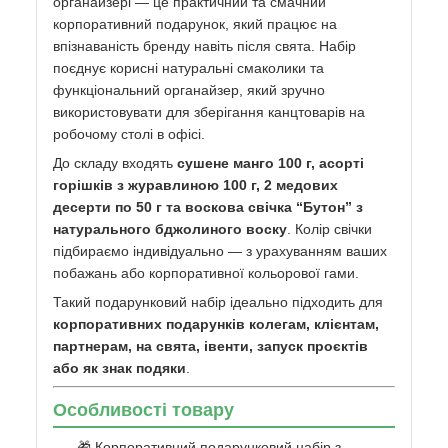
органайзері — це практичний та смачний
корпоративний подарунок, який працює на
впізнаваність бренду навіть після свята. Набір
поєднує корисні натуральні смаколики та
функціональний органайзер, який зручно
використовувати для зберігання канцтоварів на
робочому столі в офісі.
До складу входять
сушене манго 100 г, асорті
горішків з журавлиною 100 г, 2 медових
десерти по 50 г та воскова свічка “Бутон” з
натурального бджолиного воску
. Колір свічки
підбираємо індивідуально — з урахуванням ваших
побажань або корпоративної кольорової гами.
Такий подарунковий набір ідеально підходить для
корпоративних подарунків колегам, клієнтам,
партнерам, на свята, івенти, запуск проєктів
або як знак подяки
.
Особливості товару
🎁 Корпоративний подарунковий набір з