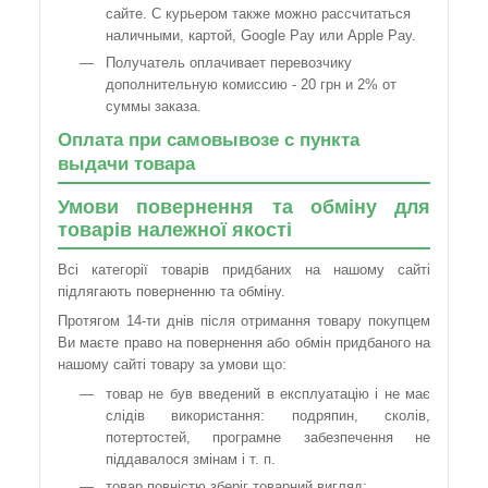
сайте. С курьером также можно рассчитаться
наличными, картой, Google Pay или Apple Pay.
Получатель оплачивает перевозчику
дополнительную комиссию - 20 грн и 2% от
суммы заказа.
Оплата при самовывозе с пункта
выдачи товара
Умови повернення та обміну для
товарів належної якості
Всі категорії товарів придбаних на нашому сайті
підлягають поверненню та обміну.
Протягом 14-ти днів після отримання товару покупцем
Ви маєте право на повернення або обмін придбаного на
нашому сайті товару за умови що:
товар не був введений в експлуатацію і не має
слідів використання: подряпин, сколів,
потертостей, програмне забезпечення не
піддавалося змінам і т. п.
товар повністю зберіг товарний вигляд;