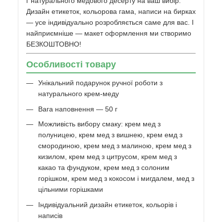
г натурального медового десерту на ваш вибір.
Дизайн етикеток, кольорова гама, написи на бирках
— усе індивідуально розробляється саме для вас. І
найприємніше — макет оформлення ми створимо
БЕЗКОШТОВНО!
Особливості товару
Унікальний подарунок ручної роботи з
натурального крем-меду
Вага наповнення — 50 г
Можливість вибору смаку: крем мед з
полуницею, крем мед з вишнею, крем емд з
смородиною, крем мед з малиною, крем мед з
кизилом, крем мед з цитрусом, крем мед з
какао та фундуком, крем мед з солоним
горішком, крем мед з кокосом і мигдалем, мед з
цільними горішками
Індивідуальний дизайн етикеток, кольорів і
написів