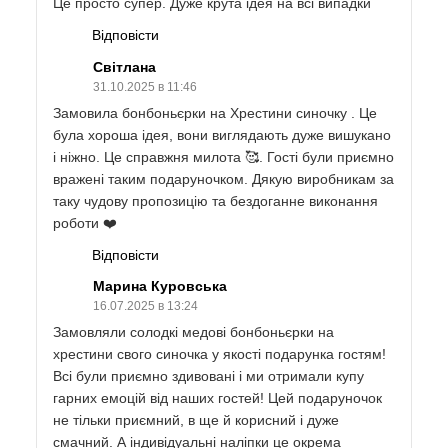
Це просто супер. Дуже крута ідея на всі випадки
Відповісти
Світлана
31.10.2025 в 11:46
Замовила бонбоньєрки на Хрестини синочку . Це
була хороша ідея, вони виглядають дуже вишукано
і ніжно. Це справжня милота 🥰. Гості були приємно
вражені таким подаруночком. Дякую виробникам за
таку чудову пропозицію та бездоганне виконання
роботи ❤️
Відповісти
Марина Куровська
16.07.2025 в 13:24
Замовляли солодкі медові бонбоньєрки на
хрестини свого синочка у якості подарунка гостям!
Всі були приємно здивовані і ми отримали купу
гарних емоцій від наших гостей! Цей подаруночок
не тільки приємний, в ще й корисний і дуже
смачний. А індивідуальні наліпки це окрема