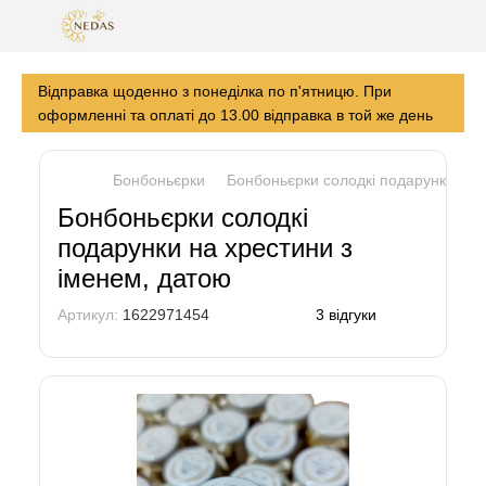
Відправка щоденно з понеділка по п'ятницю. При
оформленні та оплаті до 13.00 відправка в той же день
Бонбоньєрки
Бонбоньєрки солодкі подарунки на 
Бонбоньєрки солодкі
подарунки на хрестини з
іменем, датою
Артикул:
1622971454
3 відгуки