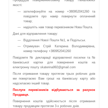
Процедура повернення/обміну товару Неналежної
якості:
зателефонуйте на номер +380952041260 та
повідомте про намір повернути оплачений
товар;
надішліть нам товар перевізником Нова Пошта.
Дані для відправлення товару:
Відділення Нової Пошти №1, м Подільськ.
Отримувач Стрій Катерина Володимирівна,
номер телефону +380952041260
Повідомте № декларації відправленої посилки та №
банківської картки для повернення коштів на
електронну пошту skaterina992@gmail.com
Після отримання товару протягом трьох робочих днів
ми повертаємо Вам гроші на банківську карту або
надсилаємо інший товар.
Послуги перевізників відбуваються за рахунок
Продавця.
Повернення коштів здійснюється після отримання
товару продавцем протягом 3-х робочих днів.