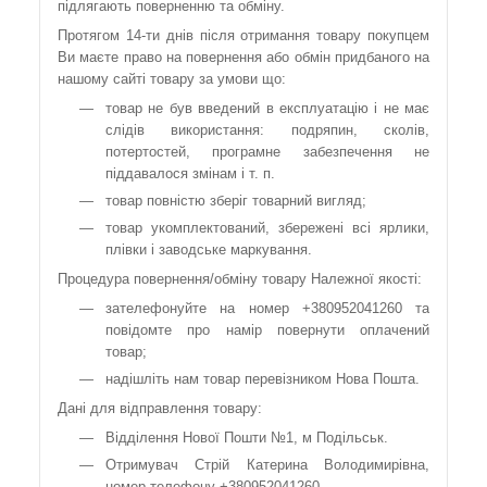
підлягають поверненню та обміну.
Протягом 14-ти днів після отримання товару покупцем
Ви маєте право на повернення або обмін придбаного на
нашому сайті товару за умови що:
товар не був введений в експлуатацію і не має
слідів використання: подряпин, сколів,
потертостей, програмне забезпечення не
піддавалося змінам і т. п.
товар повністю зберіг товарний вигляд;
товар укомплектований, збережені всі ярлики,
плівки і заводське маркування.
Процедура повернення/обміну товару Належної якості:
зателефонуйте на номер +380952041260 та
повідомте про намір повернути оплачений
товар;
надішліть нам товар перевізником Нова Пошта.
Дані для відправлення товару:
Відділення Нової Пошти №1, м Подільськ.
Отримувач Стрій Катерина Володимирівна,
номер телефону +380952041260