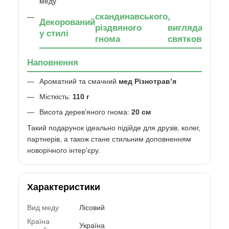
меду
скандинавського
,
Декорований
різдвяного
виглядає
у стилі
гнома
святково
Наповнення
Ароматний та смачний
мед Різнотрав’я
Місткість:
110 г
Висота дерев’яного гнома:
20 см
Такий подарунок ідеально підійде для друзів, колег,
партнерів, а також стане стильним доповненням
новорічного інтер'єру.
Характеристики
Вид меду
Лісовий
Країна
Україна